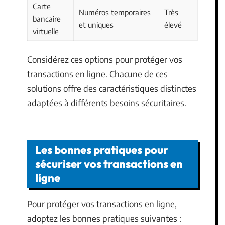
Carte
Numéros temporaires
Très
bancaire
et uniques
élevé
virtuelle
Considérez ces options pour protéger vos
transactions en ligne. Chacune de ces
solutions offre des caractéristiques distinctes
adaptées à différents besoins sécuritaires.
Les bonnes pratiques pour
sécuriser vos transactions en
ligne
Pour protéger vos transactions en ligne,
adoptez les bonnes pratiques suivantes :