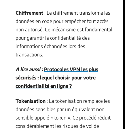
Chiffrement
: Le chiffrement transforme les
données en code pour empêcher tout accès
non autorisé. Ce mécanisme est fondamental
pour garantir la confidentialité des
informations échangées lors des
transactions.
A lire aussi :
Protocoles VPN les plus
sécurisés : lequel choisir pour votre
confidentialité en ligne ?
Tokenisation
: La tokenisation remplace les
données sensibles par un équivalent non
sensible appelé « token ». Ce procédé réduit
considérablement les risques de vol de