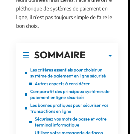
pléthorique de systèmes de paiement en
ligne, il n’est pas toujours simple de faire le
bon choix.
SOMMAIRE
Les critères essentiels pour choisir un
système de paiement en ligne sécurisé
Autres aspects à considérer
Comparatif des principaux systèmes de
paiement en ligne sécurisés
Les bonnes pratiques pour sécuriser vos
transactions en ligne
Sécurisez vos mots de passe et votre
terminal informatique
Utilisez votre messagerie de façon