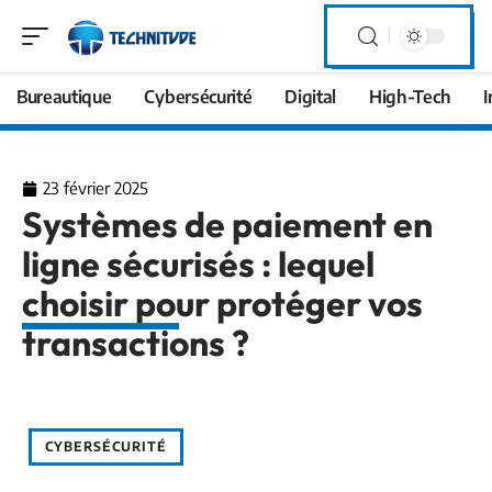
Bureautique
Cybersécurité
Digital
High-Tech
I
23 février 2025
Systèmes de paiement en
ligne sécurisés : lequel
choisir pour protéger vos
transactions ?
CYBERSÉCURITÉ