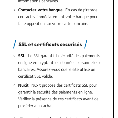
informations bancaires.
Contactez votre banque
: En cas de piratage,
contactez immédiatement votre banque pour
faire opposition sur votre carte bancaire.
SSL et certificats sécurisés
SSL
: Le SSL garantit la sécurité des paiements
en ligne en cryptant les données personnelles et
bancaires. Assurez-vous que le site utilise un
certificat SSL valide.
Nuxit
: Nuxit propose des certificats SSL pour
garantir la sécurité des paiements en ligne.
Vérifiez la présence de ces certificats avant de
procéder à un achat.