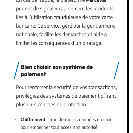
permet de signaler rapidement les incidents
liés à l’utilisation frauduleuse de votre carte
bancaire. Ce service, géré par la gendarmerie
nationale, facilite les démarches et aide à
limiter les conséquences d’un piratage.
Bien choisir son système de
paiement
Pour renforcer la sécurité de vos transactions,
privilégiez des systèmes de paiement offrant
plusieurs couches de protection :
Chiffrement
: Transforme les données en code
pour empêcher tout accès non autorisé.