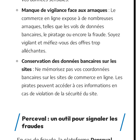
Manque de vigilance face aux arnaques
: Le
commerce en ligne expose à de nombreuses
arnaques, telles que les vols de données
bancaires, le piratage ou encore la fraude. Soyez
vigilant et méfiez-vous des offres trop
alléchantes.
Conservation des données bancaires sur les
sites
: Ne mémorisez pas vos coordonnées
bancaires sur les sites de commerce en ligne. Les
pirates peuvent accéder à ces informations en
cas de violation de la sécurité du site.
Perceval : un outil pour signaler les
fraudes
En cas de fraude, la plateforme
Perceval