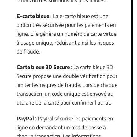
d’horizon des solutions les plus fiables.
E-carte bleue
: La e-carte bleue est une
option très sécurisée pour les paiements en
ligne. Elle génère un numéro de carte virtuel
à usage unique, réduisant ainsi les risques
de fraude.
Carte bleue 3D Secure
: La carte bleue 3D
Secure propose une double vérification pour
limiter les risques de fraude. Lors de chaque
transaction, un code unique est envoyé au
titulaire de la carte pour confirmer l’achat.
PayPal
: PayPal sécurise les paiements en
ligne en demandant un mot de passe à
chaque transaction. Les informations