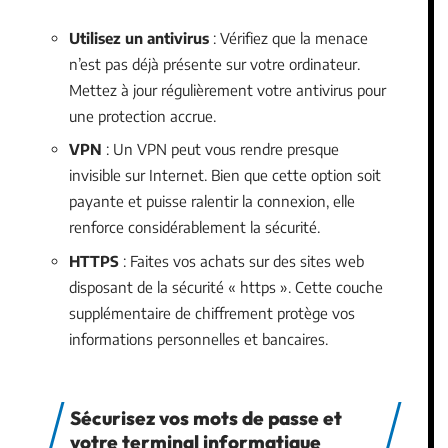
Utilisez un antivirus
: Vérifiez que la menace
n’est pas déjà présente sur votre ordinateur.
Mettez à jour régulièrement votre antivirus pour
une protection accrue.
VPN
: Un VPN peut vous rendre presque
invisible sur Internet. Bien que cette option soit
payante et puisse ralentir la connexion, elle
renforce considérablement la sécurité.
HTTPS
: Faites vos achats sur des sites web
disposant de la sécurité « https ». Cette couche
supplémentaire de chiffrement protège vos
informations personnelles et bancaires.
Sécurisez vos mots de passe et
votre terminal informatique