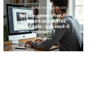
7 min read
High-Tech
30 juillet 2026
Iphone-generation.fr
comparé aux autres
sites Apple : que vaut-il
vraiment ?