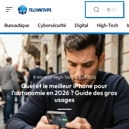
Bureautique
Cybersécurité
Digital
High-Tech
I
8 min read
High-Tech
6 août 2026
Quel et le meilleur iPhone pour
l’autonomie en 2026 ? Guide des gros
usages