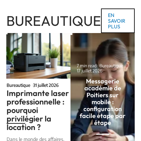
BUREAUTIQUE
EN
SAVOIR
PLUS
7 min read
Bureautique
17 juillet 2026
Messagerie
Bureautique
31 juillet 2026
académie de
Imprimante laser
Poitiers sur
professionnelle :
mobile :
configuration
pourquoi
facile étape par
privilégier la
étape
location ?
Dans le monde des affaires,