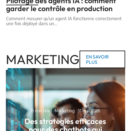
Pilotage des agents IA : comment
garder le contrôle en production
Comment mesurer qu'un agent IA fonctionne correctement
une fois déployé dans un
…
MARKETING
EN SAVOIR
PLUS
8 min read
Marketing
31 mai 2026
Des stratégies efficaces
pour des chatbots qui