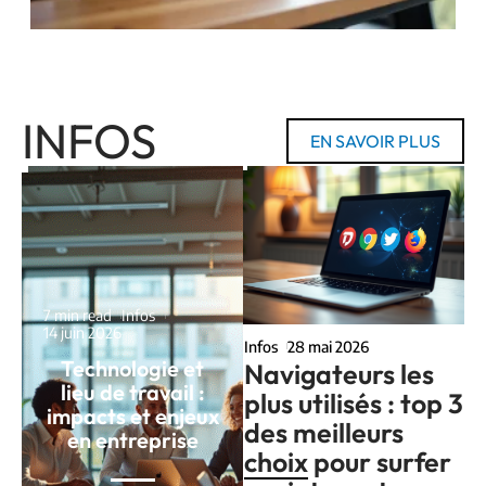
INFOS
EN SAVOIR PLUS
7 min read
Infos
14 juin 2026
Infos
28 mai 2026
Technologie et
Navigateurs les
lieu de travail :
plus utilisés : top 3
impacts et enjeux
des meilleurs
en entreprise
choix pour surfer