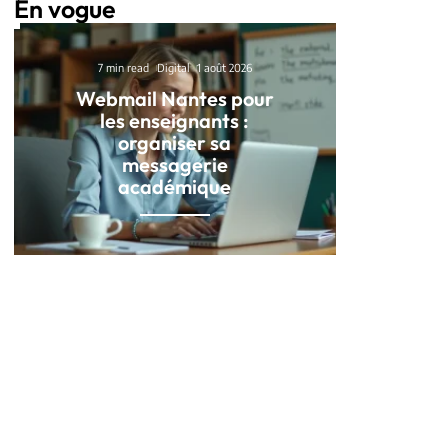
En vogue
7 min read
Digital
1 août 2026
Webmail Nantes pour
les enseignants :
organiser sa
messagerie
académique