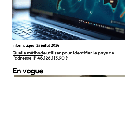
Informatique
25 juillet 2026
Quelle méthode utiliser pour identifier le pays de
l’adresse IP 46.126.113.90 ?
En vogue
7 min read
High-Tech
3 août 2026
Faut-il passer au Google Pixel 9
Contact
Mentions Légales
Sitemap
Pro XL en 2026 quand on a déjà