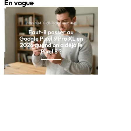
En vogue
7 min read
High-Tech
3 août 2026
Faut-il passer au
Google Pixel 9 Pro XL en
2026 quand on a déjà le
Pixel 8 ?