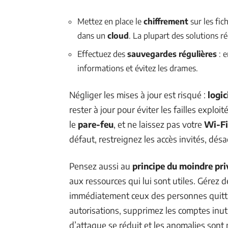
Mettez en place le
chiffrement
sur les fic
dans un
cloud
. La plupart des solutions r
Effectuez des
sauvegardes régulières
: e
informations et évitez les drames.
Négliger les mises à jour est risqué :
logic
rester à jour pour éviter les failles explo
le
pare-feu
, et ne laissez pas votre
Wi-Fi
défaut, restreignez les accès invités, dés
Pensez aussi au
principe du moindre pri
aux ressources qui lui sont utiles. Gérez d
immédiatement ceux des personnes quittant
autorisations, supprimez les comptes inuti
d’attaque se réduit et les anomalies sont p