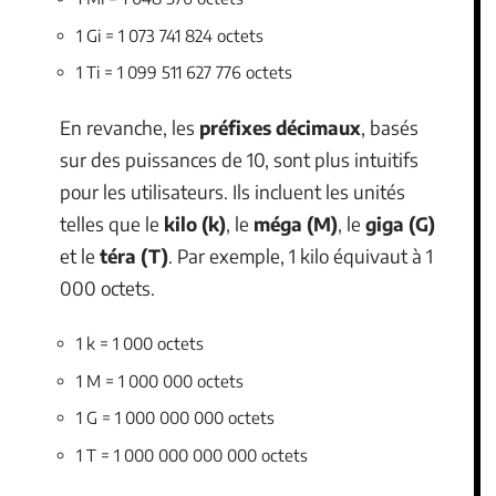
1 Gi = 1 073 741 824 octets
1 Ti = 1 099 511 627 776 octets
En revanche, les
préfixes décimaux
, basés
sur des puissances de 10, sont plus intuitifs
pour les utilisateurs. Ils incluent les unités
telles que le
kilo (k)
, le
méga (M)
, le
giga (G)
et le
téra (T)
. Par exemple, 1 kilo équivaut à 1
000 octets.
1 k = 1 000 octets
1 M = 1 000 000 octets
1 G = 1 000 000 000 octets
1 T = 1 000 000 000 000 octets