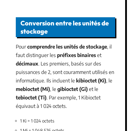
Conversion entre les unités de
stockage
Pour
comprendre les unités de stockage
, il
faut distinguer les
préfixes binaires
et
décimaux
. Les premiers, basés sur des
puissances de 2, sont couramment utilisés en
informatique. Ils incluent le
kibioctet (Ki)
, le
mebioctet (Mi)
, le
gibioctet (Gi)
et le
tebioctet (Ti)
. Par exemple, 1 Kibioctet
équivaut à 1 024 octets.
1 Ki = 1 024 octets
1 Mi = 1 048 576 octets