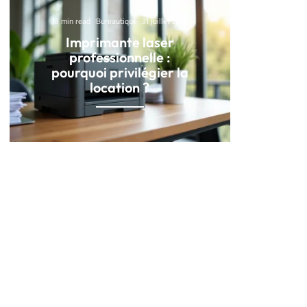
13 min read
Bureautique
31 juillet 2026
Imprimante laser
professionnelle :
pourquoi privilégier la
location ?