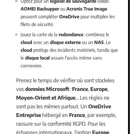
Optez pour un
logiciel de sauvegarde
solide :
AOMEI Backupper
ou
Acronis True Image
peuvent compléter
OneDrive
pour multiplier les
filets de sécurité.
Jouez la carte de la
redondance
: combinez le
cloud
avec un
disque externe
ou un
NAS
. Le
cloud
protège des incidents matériels, tandis que
le
disque local
assure l’accès même sans
connexion.
Prenez le temps de vérifier où sont stockées
vos
données Microsoft
:
France
,
Europe
,
Moyen-Orient et Afrique
… Les règles ne
sont pas les mêmes partout. Un
OneDrive
Entreprise
hébergé en
France
, par exemple,
rassure sur la conformité RGPD. Pour les
échanges internationaux, l’option
Europe