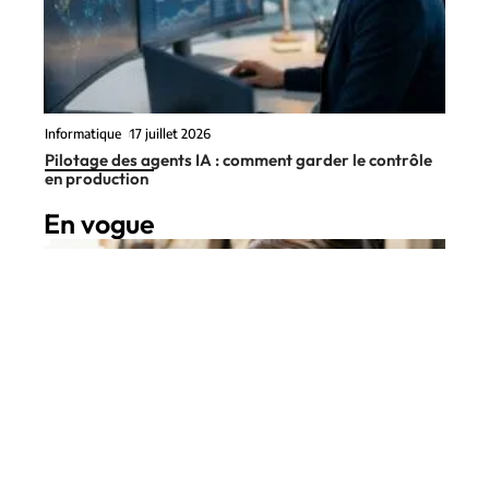
Informatique
17 juillet 2026
Pilotage des agents IA : comment garder le contrôle
en production
En vogue
8 min read
High-Tech
6 août 2026
Quel et le meilleur iPhone pour
Contact
Mentions Légales
Sitemap
l’autonomie en 2026 ? Guide des
gros usages
© 2025 | technitude.fr