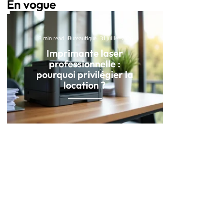
En vogue
13 min read
Bureautique
31 juillet 2026
Imprimante laser
professionnelle :
pourquoi privilégier la
location ?