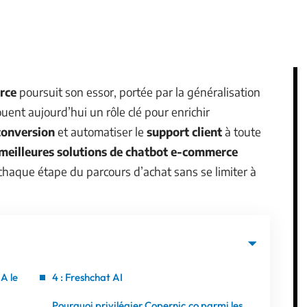
rce
poursuit son essor, portée par la généralisation
jouent aujourd’hui un rôle clé pour enrichir
conversion
et automatiser le
support client
à toute
meilleures solutions de chatbot e-commerce
chaque étape du parcours d’achat sans se limiter à
IA le
4 : Freshchat AI
Pourquoi privilégier Copernic.co parmi les