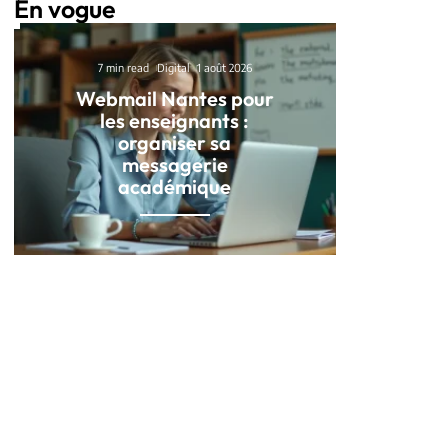
En vogue
7 min read
Digital
1 août 2026
Webmail Nantes pour
les enseignants :
organiser sa
messagerie
académique