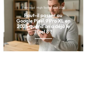
7 min read
High-Tech
3 août 2026
Faut-il passer au
Google Pixel 9 Pro XL en
2026 quand on a déjà le
Pixel 8 ?