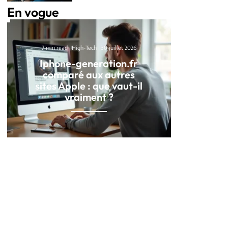
En vogue
7 min read
High-Tech
30 juillet 2026
Iphone-generation.fr
comparé aux autres
sites Apple : que vaut-il
vraiment ?