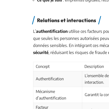
Ce que je suis
: empreintes digitales, reco
Relations et interactions
L’
authentification
utilise ces facteurs pour
que seules les personnes autorisées peuve
données sensibles. En intégrant ces méc
sécurité
, réduisant les risques de fraude 
Concept
Description
L’ensemble des
Authentification
interaction.
Mécanisme
Garantit la co
d’authentification
Facteur