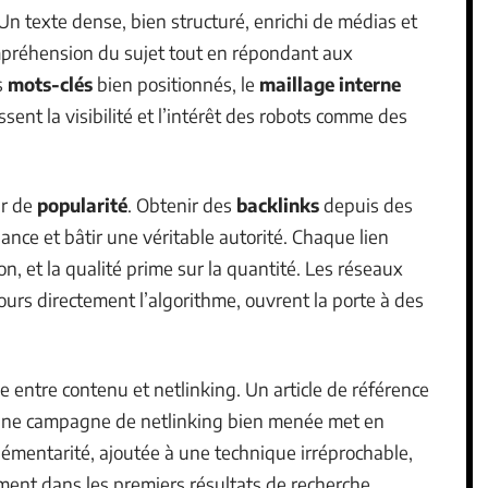
 Un texte dense, bien structuré, enrichi de médias et
ompréhension du sujet tout en répondant aux
s
mots-clés
bien positionnés, le
maillage interne
issent la visibilité et l’intérêt des robots comme des
ur de
popularité
. Obtenir des
backlinks
depuis des
iance et bâtir une véritable autorité. Chaque lien
 et la qualité prime sur la quantité. Les réseaux
ours directement l’algorithme, ouvrent la porte à des
ie entre contenu et netlinking. Un article de référence
u’une campagne de netlinking bien menée met en
émentarité, ajoutée à une technique irréprochable,
ement dans les premiers résultats de recherche.